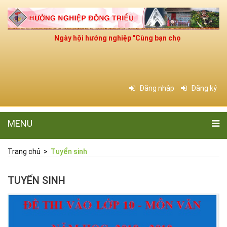
Ngày hội hướng nghiệp "Cùng bạn chọn nghề cho tương 
Đăng nhập
Đăng ký
MENU
Trang chủ
>
Tuyển sinh
TUYỂN SINH