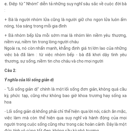
c.
Điệp từ " Nhóm" diễn tả những suy nghĩ sâu sắc về cuộc đời bà
:
+ Bà là người nhóm lửa cũng là người giữ cho ngọn lửa luôn ấm
nóng, tỏa sáng trong mỗi gia đình
+ Bà nhóm bếp lửa mỗi sớm mai là nhóm lên niềm yêu thương,
niềm vui, niềm tin trong lòng người cháu
Ngoài ra, nó còn nhấn mạnh, khẳng định giá trị lớn lao của những
việc bà đã làm : từ việc nhóm bếp - bà đã khơi dậy tình yêu
thương, sự sống, niềm tin cho cháu và cho mọi người
Câu 2:
Ý nghĩa của lối sống giản dị
- “Lối sống giản dị” chính là một lối sống đơn giản, không quá cầu
kỳ, phức tạp, cũng như không bao giờ khoa trương hay sống xa
hoa
- Lối sống giản dị khổng phải chỉ thể hiện qua lời nói, cách ăn mặc,
việc làm mà còn thể hiện qua suy nghĩ và hành động của mọi
người trong cuộc sống cũng như trong các hoàn cảnh. Đây là một
đức tính vô cùng tốt đẹp, không cầu kỳ phô trương.