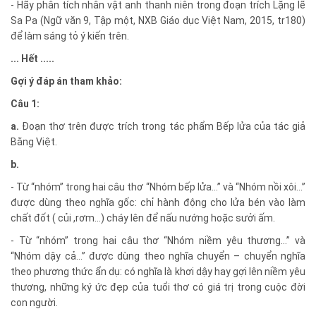
- Hãy phân tích nhân vật anh thanh niên trong đoạn trích Lặng lẽ
Sa Pa (Ngữ văn 9, Tập một, NXB Giáo dục Việt Nam, 2015, tr180)
để làm sáng tỏ ý kiến trên.
... Hết .....
Gợi ý đáp án tham khảo
:
Câu 1:
a.
Đoạn thơ trên được trích trong tác phẩm Bếp lửa của tác giả
Bằng Việt.
b.
- Từ “nhóm” trong hai câu thơ “Nhóm bếp lửa…” và “Nhóm nồi xôi…”
được dùng theo nghĩa gốc: chỉ hành động cho lửa bén vào làm
chất đốt ( củi ,rơm…) cháy lên để nấu nướng hoặc sưởi ấm.
- Từ “nhóm” trong hai câu thơ “Nhóm niềm yêu thương…” và
“Nhóm dậy cả…” được dùng theo nghĩa chuyển – chuyển nghĩa
theo phương thức ẩn dụ: có nghĩa là khơi dậy hay gợi lên niềm yêu
thương, những ký ức đẹp của tuổi thơ có giá trị trong cuộc đời
con người.