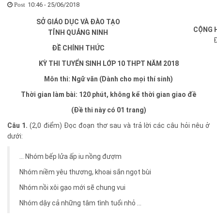
10:46 - 25/06/2018
Post
SỞ GIÁO DỤC VÀ ĐÀO TẠO
CỘNG H
TỈNH QUẢNG NINH
Đ
ĐỀ CHÍNH THỨC
KỲ THI TUYỂN SINH LỚP 10 THPT NĂM 2018
Môn thi: Ngữ văn (Dành cho mọi thí sinh)
Thời gian làm bài: 120 phút, không kể thời gian giao đề
(Đề thi này có 01 trang)
Câu 1.
(2,0 điểm) Đọc đoạn thơ sau và trả lời các câu hỏi nêu ở
dưới:
... Nhóm bếp lửa ấp iu nồng đượm
Nhóm niềm yêu thương, khoai sắn ngọt bùi
Nhóm nồi xôi gạo mới sẽ chung vui
Nhóm dậy cả những tâm tình tuổi nhỏ ...