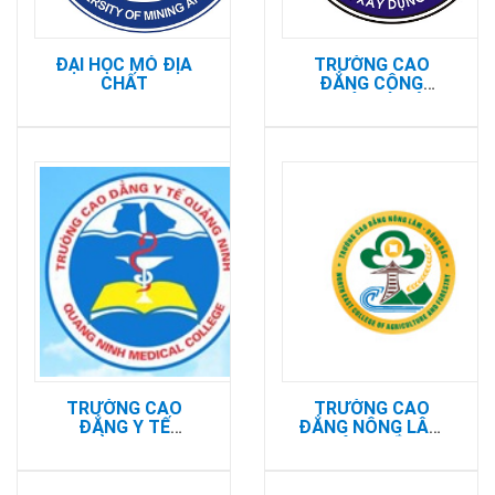
ĐẠI HỌC MỎ ĐỊA
TRƯỜNG CAO
CHẤT
ĐẲNG CÔNG
NGHIỆP VÀ XÂY
DỰNG
TRƯỜNG CAO
TRƯỜNG CAO
ĐẲNG Y TẾ
ĐẲNG NÔNG LÂM
QUẢNG NINH
ĐÔNG BẮC