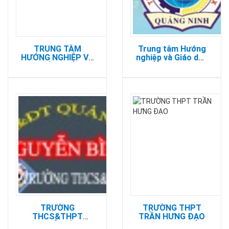
TRUNG TÂM
Trung tâm Hướng
HƯỚNG NGHIỆP VÀ
nghiệp và Giáo dục
GIÁO DỤC
thường xuyên tỉnh
THƯỜNG XUYÊN
Quảng Ninh
ĐÔNG TRIỀU
TRƯỜNG
TRƯỜNG THPT
THCS&THPT
TRẦN HƯNG ĐẠO
NGUYỄN BÌNH