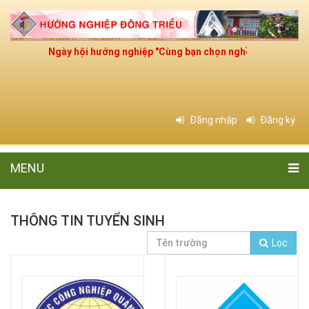
Ngày hội hướng nghiệp "Cùng bạn chọn nghề cho tương lai"
Đăng nhập
Đăng ký
MENU
THÔNG TIN TUYỂN SINH
Lọc