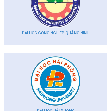
ĐẠI HỌC CÔNG NGHIỆP QUẢNG NINH
ĐẠI HỌC HẢI PHÒNG