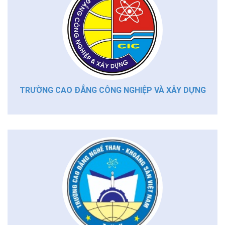
TRƯỜNG CAO ĐẲNG CÔNG NGHIỆP VÀ XÂY DỰNG