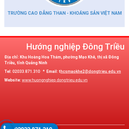
TRƯỜNG CAO ĐẲNG THAN - KHOÁNG SẢN VIỆT NAM
Hướng nghiệp Đông Triều
Địa chỉ: Khu Hoàng Hoa Thám, phường Mạo Khê, thị xã Đông
Triều, tỉnh Quảng Ninh
Tel:
02033.871.310 *
Email: t
hcsmaokhe2@dongtrieu.edu.vn
Website:
www.huongnghiep.dongtrieu.edu.vn